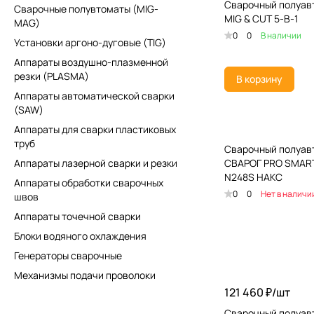
Сварочный полуав
Сварочные полувтоматы (MIG-
MIG & CUT 5-В-1
MAG)
0
0
В наличии
Установки аргоно-дуговые (TIG)
Аппараты воздушно-плазменной
резки (PLASMA)
В корзину
Аппараты автоматической сварки
(SAW)
Аппараты для сварки пластиковых
труб
Сварочный полуав
Аппараты лазерной сварки и резки
СВАРОГ PRO SMART
N248S НАКС
Аппараты обработки сварочных
0
0
Нет в наличи
швов
Аппараты точечной сварки
Блоки водяного охлаждения
Генераторы сварочные
Механизмы подачи проволоки
121 460 ₽/
шт
Сварочный полуав