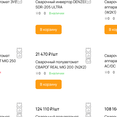
томат ЗУБР
Сварочный инвертор DENZEL
Свароч
SDR-205 ULTRA
аппара
(W2K1)
0
0
В наличии
0
0
В корзину
В ко
21 470 ₽/
шт
томат
Свароч
 MIG 250
аппара
Сварочный полуавтомат
AC/DC 
СВАРОГ REAL MIG 200 (N2K2)
и
0
0
0
0
В наличии
В корзину
124 110 ₽/
шт
108 16
томат
Сварочный полуавтомат
Свароч