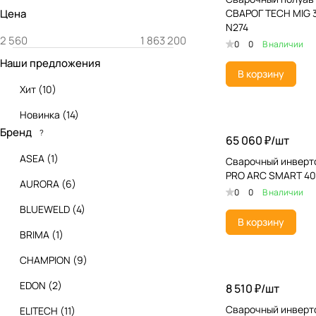
Цена
СВАРОГ TECH MIG 3
N274
0
0
В наличии
Наши предложения
В корзину
Хит
(
10
)
Новинка
(
14
)
Бренд
?
65 060 ₽/
шт
ASEA
(
1
)
Сварочный инверт
PRO ARC SMART 40
AURORA
(
6
)
0
0
В наличии
BLUEWELD
(
4
)
В корзину
BRIMA
(
1
)
CHAMPION
(
9
)
EDON
(
2
)
8 510 ₽/
шт
Сварочный инверт
ELITECH
(
11
)