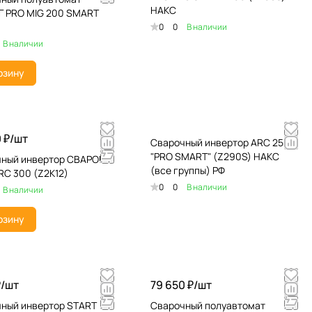
НАКС
 PRO MIG 200 SMART
0
0
В наличии
В наличии
рзину
 ₽/
шт
Сварочный инвертор ARC 250
"PRO SMART" (Z290S) НАКС
ный инвертор СВАРОГ
(все группы) РФ
RC 300 (Z2K12)
0
0
В наличии
В наличии
рзину
₽/
шт
79 650 ₽/
шт
ный инвертор START
Сварочный полуавтомат