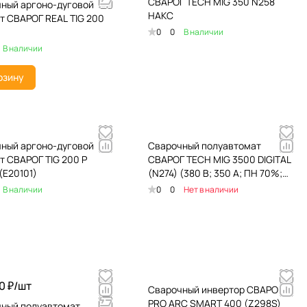
СВАРОГ TECH MIG 350 N258
ный аргоно-дуговой
НАКС
т СВАРОГ REAL TIG 200
0
0
В наличии
В наличии
рзину
ный аргоно-дуговой
Сварочный полуавтомат
т СВАРОГ TIG 200 P
СВАРОГ TECH MIG 3500 DIGITAL
(E20101)
(N274) (380 В; 350 А; ПН 70%;
11,12 кВт; 37 кг; 5 лет)
В наличии
0
0
Нет в наличии
0 ₽/
шт
Сварочный инвертор СВАРОГ
PRO ARC SMART 400 (Z298S)
ный полуавтомат