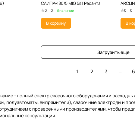
6)
САИПА-180/5 MIG 5в1 Ресанта
ARCLIN
0
0
В наличии
0
0
В корзину
В ко
Загрузить еще
1
2
3
...
6
ание - полный спектр сварочного оборудования и расходных 
ы, полуавтоматы, выпрямители), сварочные электроды и прово
сотрудничаем с проверенными производителями, чтобы предл
сиональные консультации.