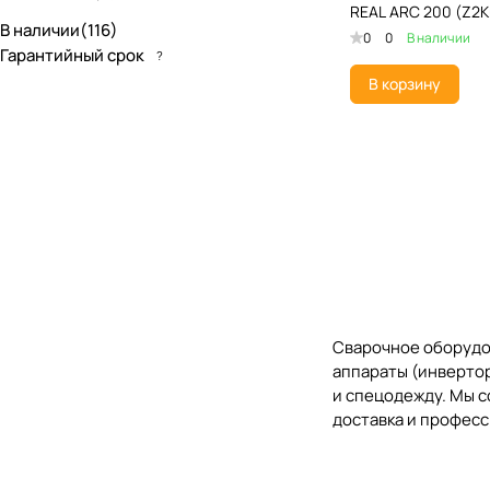
REAL ARC 200 (Z2K
В наличии
(
116
)
ENERGOLUX
(
1
)
0
0
В наличии
Гарантийный срок
?
ESAB
(
2
)
В корзину
EUROLUX
(
4
)
EWM
(
2
)
FoxWeld
(
16
)
FUBAG
(
7
)
GYS
(
1
)
HELVI
(
14
)
HUGONG
(
18
)
Сварочное оборудов
аппараты (инвертор
NEON
(
4
)
и спецодежду. Мы 
доставка и профес
REDBO
(
3
)
START
(
2
)