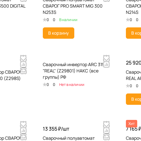
500 DIGITAL
СВАРОГ PRO SMART MIG 300
СВАРОГ
N253S
N214S
0
0
В наличии
0
0
В корзину
В ко
25 920
Сварочный инвертор ARC 315
"REAL" (Z29801) НАКС (все
ор СВАРОГ
Свароч
группы) РФ
0 (Z298S)
REAL A
0
0
Нет в наличии
0
0
В ко
Хит
13 355 ₽/
шт
7 165 
ор СВАРОГ
Сварочный полуавтомат
Свароч