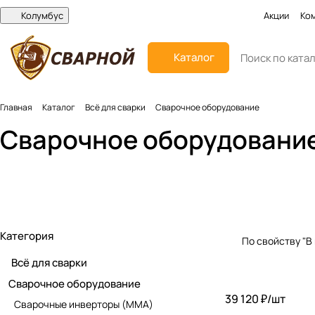
Колумбус
Акции
Ко
Каталог
Главная
Каталог
Всё для сварки
Сварочное оборудование
Сварочные инверторы
Сварочные полувт
Сварочное оборудовани
(MMA)
(MIG-MAG)
Аппараты для сварки
Аппараты лазерной
442 товара
451 товар
Механизмы подачи
пластиковых труб
сварки и резки
Генераторы сварочные
проволоки
Категория
По свойству "В
Всё для сварки
Сварочное оборудование
39 120 ₽/
шт
Сварочные инверторы (MMA)