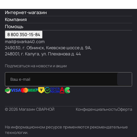
с
Интернет-магазин
к
Компания
и
Помощь
е
8 800 350-15-84
mail@svarka40.com
249030, г. Обнинск, Киевское шоссе д. 9А,
248001, г. Калуга, ул. Плеханова д. 44
Подписаться
на новости и акции
© 2026 Магазин СВАРНОЙ
Конфиденциальность
Оферта
На информационном ресурсе применяются
рекомендательные
технологии
.