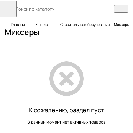
М
М
Главная
Каталог
Строительное оборудование
Миксеры
Миксеры
и
и
к
к
с
с
е
е
р
р
ы
ы
р
э
у
л
ч
е
н
к
ы
т
К сожалению, раздел пуст
е
р
и
В данный момент нет активных товаров
ч
е