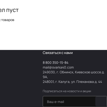
ел пуст
х товаров
Связаться с нами
8 800 350-15-84
mail@svarka40.com
249030, г. Обнинск, Киевское шоссе д.
9А,
248001, г. Калуга, ул. Плеханова д. 44
Подписаться
на новости и акции