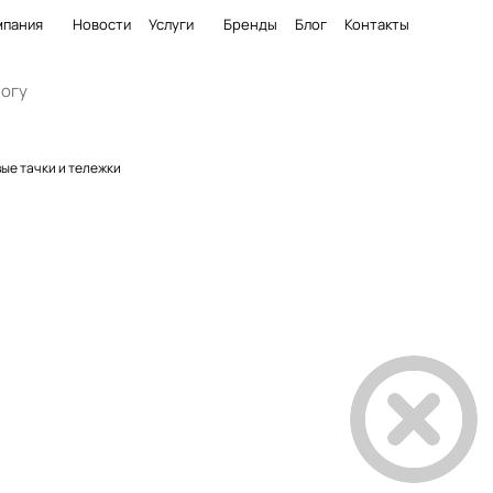
мпания
Новости
Услуги
Бренды
Блог
Контакты
ые тачки и тележки
Тележки платформенные
Тележк