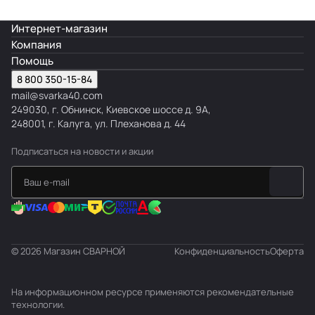
я
ы
о
н
н
Интернет-магазин
п
е
н
ы
н
Компания
о
н
е
ы
Помощь
л
ы
с
е
8 800 350-15-84
и
е
а
mail@svarka40.com
в
д
249030, г. Обнинск, Киевское шоссе д. 9А,
а
о
248001, г. Калуга, ул. Плеханова д. 44
в
ы
Подписаться
на новости и акции
е
© 2026 Магазин СВАРНОЙ
Конфиденциальность
Оферта
На информационном ресурсе применяются
рекомендательные
технологии
.