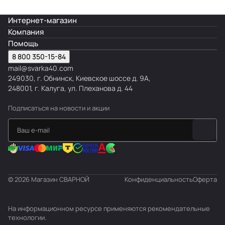
и
Интернет-магазин
я
Компания
л
Помощь
а
8 800 350-15-84
г
mail@svarka40.com
и
249030, г. Обнинск, Киевское шоссе д. 9А,
р
248001, г. Калуга, ул. Плеханова д. 44
е
е
Подписаться
на новости и акции
к
© 2026 Магазин СВАРНОЙ
Конфиденциальность
Оферта
На информационном ресурсе применяются
рекомендательные
технологии
.