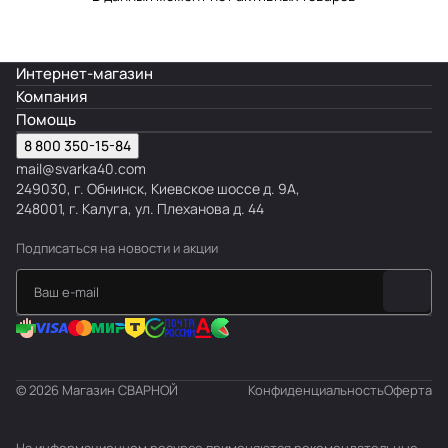
з
н
н
о
к
т
и
ч
и
ы
ч
н
Интернет-магазин
т
е
ы
Компания
р
с
е
Помощь
у
к
8 800 350-15-84
б
и
mail@svarka40.com
е
249030, г. Обнинск, Киевское шоссе д. 9А,
248001, г. Калуга, ул. Плеханова д. 44
Подписаться
на новости и акции
© 2026 Магазин СВАРНОЙ
Конфиденциальность
Оферта