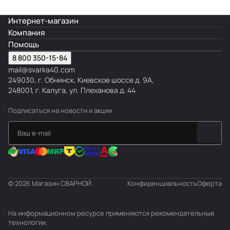
е
е
Интернет-магазин
л
Компания
ь
Помощь
н
8 800 350-15-84
ы
mail@svarka40.com
е
249030, г. Обнинск, Киевское шоссе д. 9А,
248001, г. Калуга, ул. Плеханова д. 44
Подписаться
на новости и акции
© 2026 Магазин СВАРНОЙ
Конфиденциальность
Оферта
На информационном ресурсе применяются
рекомендательные
технологии
.