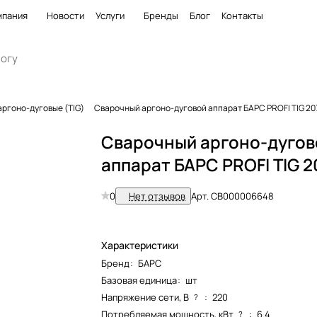
мпания
Новости
Услуги
Бренды
Блог
Контакты
аргоно-дуговые (TIG)
Сварочный аргоно-дуговой аппарат БАРС PROFI TIG 20
Сварочный аргоно-дугов
аппарат БАРС PROFI TIG 2
0
Нет отзывов
Арт.
СВ000006648
Характеристики
Бренд
:
БАРС
Базовая единица
:
шт
Напряжение сети, В
:
220
?
Потребляемая мощность, кВт
:
6.4
?