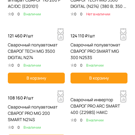
AC/DC (E20101)
DIGITAL (N274) (380 В; 350 А;
ПН 70%; 11,12 кВт; 37 кг; 5
0
0
В наличии
0
0
Нет в наличии
лет)
121 460 ₽/
шт
124 110 ₽/
шт
Сварочный полуавтомат
Сварочный полуавтомат
СВАРОГ TECH MIG 3500
СВАРОГ PRO SMART MIG
DIGITAL N274
300 N253S
0
0
В наличии
0
0
В наличии
В корзину
В корзину
108 160 ₽/
шт
Сварочный инвертор
СВАРОГ PRO ARC SMART
Сварочный полуавтомат
400 (Z298S) НАКС
СВАРОГ PRO MIG 200
SMART N214S
0
0
В наличии
0
0
В наличии